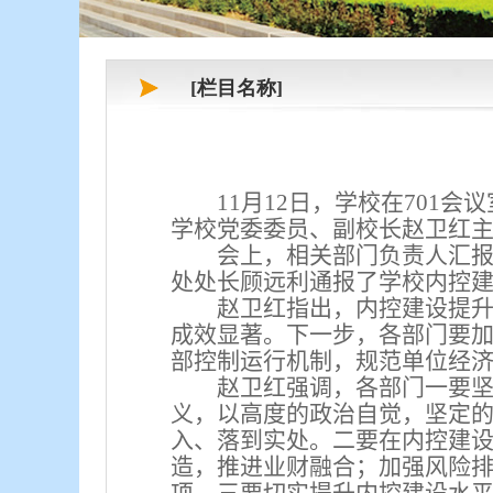
[栏目名称]
11
月
12
日，学校在
701
会议
学校党委委员、副校长赵卫红
会上，相关部门负责人汇
处处长顾远利通报了学校内控
赵卫红指出，内控建设提
成效显著。下一步，各部门要
部控制运行机制，规范单位经
赵卫红强调，各部门一要
义，以高度的政治自觉，坚定
入、落到实处。二要在内控建
造，推进业财融合；加强风险